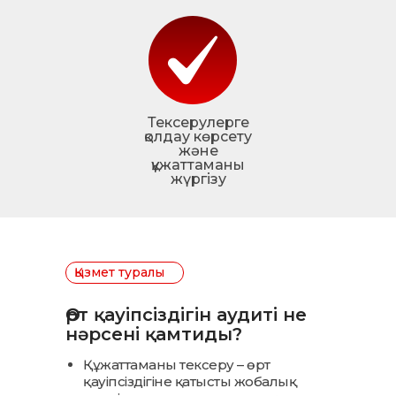
Тексерулерге
қолдау көрсету
және
құжаттаманы
жүргізу
Қызмет туралы
Өрт қауіпсіздігін аудиті не
нәрсені қамтиды?
Құжаттаманы тексеру – өрт
қауіпсіздігіне қатысты жобалық