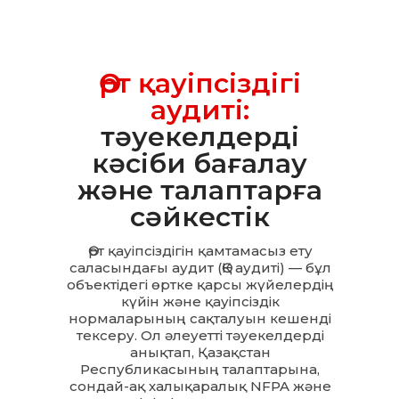
Өрт қауіпсіздігі
аудиті:
тәуекелдерді
кәсіби бағалау
және талаптарға
сәйкестік
Өрт қауіпсіздігін қамтамасыз ету
саласындағы аудит (ӨҚ аудиті) — бұл
объектідегі өртке қарсы жүйелердің
күйін және қауіпсіздік
нормаларының сақталуын кешенді
тексеру. Ол әлеуетті тәуекелдерді
анықтап, Қазақстан
Республикасының талаптарына,
сондай-ақ халықаралық NFPA және