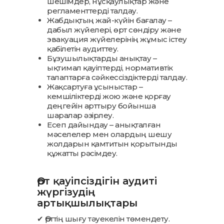
шешімдер, нұсқаулықтар және
регламенттерді талдау.
Жабдықтың жай-күйін бағалау –
дабыл жүйелері, өрт сөндіру және
эвакуация жүйелерінің жұмыс істеу
қабілетін аудиттеу.
Бұзушылықтарды анықтау –
ықтимал қауіптерді, нормативтік
талаптарға сәйкессіздіктерді талдау.
Жақсартуға ұсыныстар –
кемшіліктерді жою және қорғау
деңгейін арттыру бойынша
шаралар әзірлеу.
Есеп дайындау – анықталған
мәселелер мен олардың шешу
жолдарын қамтитын қорытынды
құжатты рәсімдеу.
Өрт қауіпсіздігін аудиті
жүргізудің
артықшылықтары
✔ Өрттің шығу тәуекелін төмендету.