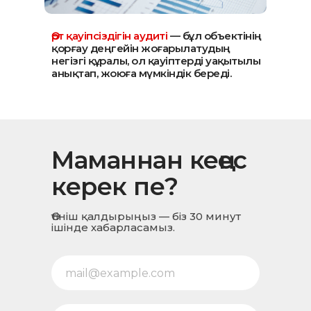
Өрт қауіпсіздігін аудиті
— бұл объектінің
қорғау деңгейін жоғарылатудың
негізгі құралы, ол қауіптерді уақытылы
анықтап, жоюға мүмкіндік береді.
Маманнан кеңес
керек пе?
Өтініш қалдырыңыз — біз 30 минут
ішінде хабарласамыз.