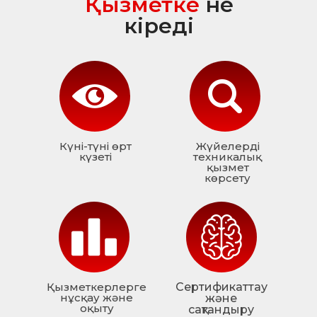
Қызметке
не
кіреді
Күні-түні өрт
Жүйелерді
күзеті
техникалық
қызмет
көрсету
Қызметкерлерге
Сертификаттау
нұсқау және
және
оқыту
сақтандыру